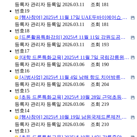
등록자
관리자
등록일
2026.03.11
조회
181
번호
19
[행사참여] 2025년 11월 17일 UAE두바이에어쇼 참가
등록자
관리자
등록일
2026.03.11
조회
181
번호
18
[드론활용특화강의] 2025년 11월 11일 강원도공무원교육연수원 드론활용 특화강의
등록자
관리자
등록일
2026.03.11
조회
193
번호
17
[대학 드론특화교육] 2025년 11월 7일 국립강릉원주대학교 무인항공촬영실무 특화교육
등록자
관리자
등록일
2026.03.06
조회
190
번호
16
[시범사업] 2025년 11월 4일 남해 항도 치어방류시범사업 (수산자원공단&지오랩스)
등록자
관리자
등록일
2026.03.06
조회
204
번호
15
[초등 드론특화교육] 2025년 10월 28일 근덕초등학교 드론체험특화교육
등록자
관리자
등록일
2026.03.06
조회
219
번호
14
[행사참여] 2025년 10월 19일 남원국제드론제전 부스 참가
등록자
관리자
등록일
2026.03.06
조회
210
번호
13