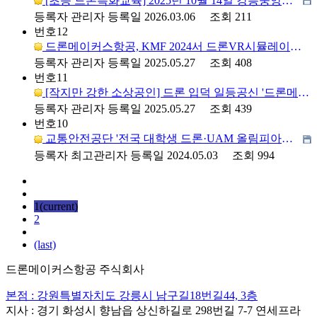
[초등 드론특화교육] 2025년 10월 14일 강릉중앙청소년문화의집 드론교육 및 체험
등록자
관리자
등록일
2026.03.06
조회
211
번호
12
드론메이커스항공, KMF 2024서 드론VR시뮬레이터 소개 나선다..."국내의 드론 대중화 선도한다!"
등록자
관리자
등록일
2025.05.27
조회
408
번호
11
[작지만 강한 소상공인] 드론 입덕 일등공신 '드론메이커스'
등록자
관리자
등록일
2025.05.27
조회
439
번호
10
교통안전공단 '전국 대학생 드론·UAM 올림피아드' 성료
등록자
최고관리자
등록일
2024.05.03
조회
994
1
(current)
2
(last)
드론메이커스항공 주식회사
본점 : 강원특별자치도 강릉시 남구길18번길44, 3층
지사 : 경기 화성시 향남읍 상신하길로 298번길 7-7 연세프라